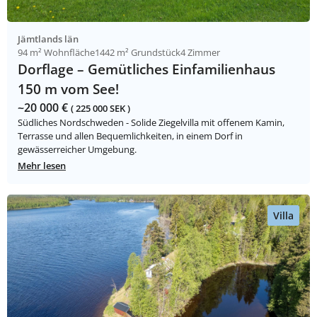
Jämtlands län
94 m² Wohnfläche
1442 m² Grundstück
4 Zimmer
Dorflage – Gemütliches Einfamilienhaus
150 m vom See!
~20 000 €
( 225 000 SEK )
Südliches Nordschweden - Solide Ziegelvilla mit offenem Kamin,
Terrasse und allen Bequemlichkeiten, in einem Dorf in
gewässerreicher Umgebung.
Mehr lesen
Villa