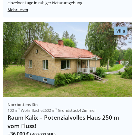
einzelner Lage in ruhiger Naturumgebung.
Mehr lesen
Villa
Norrbottens län
100 m² Wohnfläche
2602 m² Grundstück
4 Zimmer
Raum Kalix – Potenzialvolles Haus 250 m
vom Fluss!
~36 000 €
( 400 000 SEK )