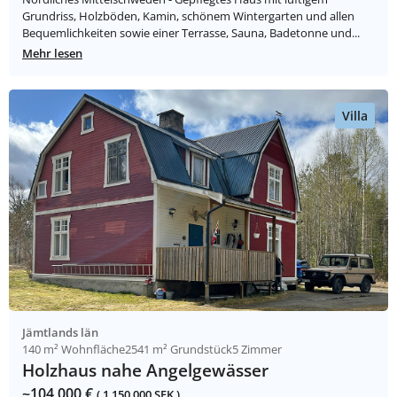
Grundriss, Holzböden, Kamin, schönem Wintergarten und allen
Bequemlichkeiten sowie einer Terrasse, Sauna, Badetonne und...
Mehr lesen
Villa
Jämtlands län
140 m² Wohnfläche
2541 m² Grundstück
5 Zimmer
Holzhaus nahe Angelgewässer
~104 000 €
( 1 150 000 SEK )