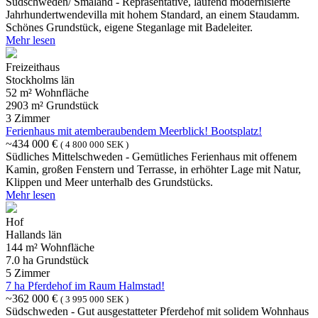
Südschweden/ Småland - Repräsentative, laufend modernisierte
Jahrhundertwendevilla mit hohem Standard, an einem Staudamm.
Schönes Grundstück, eigene Steganlage mit Badeleiter.
Mehr lesen
Freizeithaus
Stockholms län
52 m² Wohnfläche
2903 m² Grundstück
3 Zimmer
Ferienhaus mit atemberaubendem Meerblick! Bootsplatz!
~434 000 €
( 4 800 000 SEK )
Südliches Mittelschweden - Gemütliches Ferienhaus mit offenem
Kamin, großen Fenstern und Terrasse, in erhöhter Lage mit Natur,
Klippen und Meer unterhalb des Grundstücks.
Mehr lesen
Hof
Hallands län
144 m² Wohnfläche
7.0 ha Grundstück
5 Zimmer
7 ha Pferdehof im Raum Halmstad!
~362 000 €
( 3 995 000 SEK )
Südschweden - Gut ausgestatteter Pferdehof mit solidem Wohnhaus