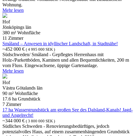
Wohnung.
Mehr lesen
Hof
Jönköpings län
380 m² Wohnfläche
11 Zimmer
Småland – Anwesen in idyllischer Landschaft, in Stadtnähe!
~452 000 €
( 4 995 000 SEK )
Südschweden/ Småland - Gepflegtes Herrenhaus mit
Holz-/Parkettböden, Kaminen und allen Bequemlichkeiten, 200 m
vom Fluss. Eingewachsene, üppige Gartenanlage.
Mehr lesen
Hof
Västra Götalands län
90 m² Wohnfläche
17.6 ha Grundstück
7 Zimmer
17 ha Wassergrundstück am großen See des Dalsland-Kanals! Jagd-
und Angelrecht!
~344 000 €
( 3 800 000 SEK )
Südliches Schweden - Renovierungsbedürftiges, jedoch
potenzialvolles Haus, auf einem zusammenhängenden Grundstück