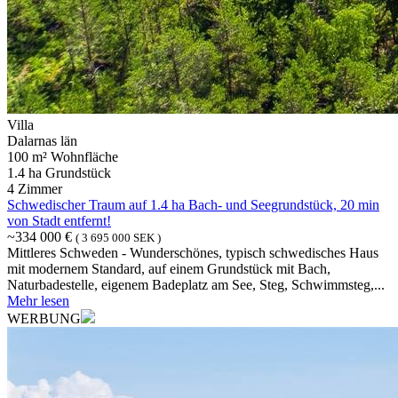
Villa
Dalarnas län
100 m² Wohnfläche
1.4 ha Grundstück
4 Zimmer
Schwedischer Traum auf 1.4 ha Bach- und Seegrundstück, 20 min
von Stadt entfernt!
~334 000 €
( 3 695 000 SEK )
Mittleres Schweden - Wunderschönes, typisch schwedisches Haus
mit modernem Standard, auf einem Grundstück mit Bach,
Naturbadestelle, eigenem Badeplatz am See, Steg, Schwimmsteg,...
Mehr lesen
WERBUNG