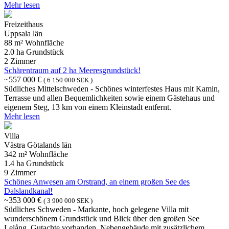
Mehr lesen
Freizeithaus
Uppsala län
88 m² Wohnfläche
2.0 ha Grundstück
2 Zimmer
Schärentraum auf 2 ha Meeresgrundstück!
~557 000 €
( 6 150 000 SEK )
Südliches Mittelschweden - Schönes winterfestes Haus mit Kamin,
Terrasse und allen Bequemlichkeiten sowie einem Gästehaus und
eigenem Steg, 13 km von einem Kleinstadt entfernt.
Mehr lesen
Villa
Västra Götalands län
342 m² Wohnfläche
1.4 ha Grundstück
9 Zimmer
Schönes Anwesen am Orstrand, an einem großen See des
Dalslandkanal!
~353 000 €
( 3 900 000 SEK )
Südliches Schweden - Markante, hoch gelegene Villa mit
wunderschönem Grundstück und Blick über den großen See
Lelång. Gutachte vorhanden. Nebengebäude mit zusätzlichem