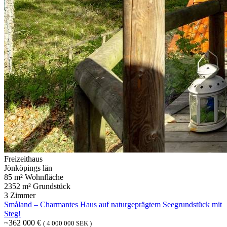
Freizeithaus
Jönköpings län
85 m² Wohnfläche
2352 m² Grundstück
3 Zimmer
Småland – Charmantes Haus auf naturgeprägtem Seegrundstück mit
Steg!
~362 000 €
( 4 000 000 SEK )