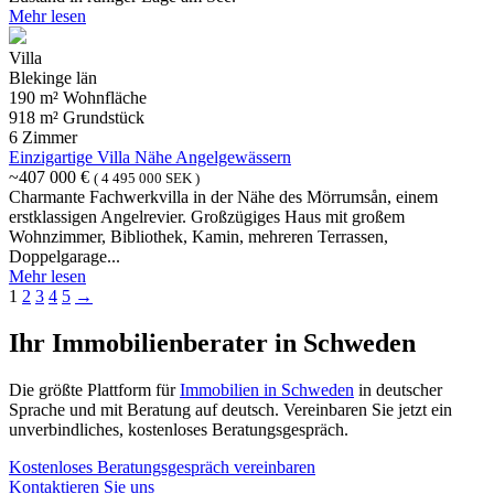
Mehr lesen
Villa
Blekinge län
190 m² Wohnfläche
918 m² Grundstück
6 Zimmer
Einzigartige Villa Nähe Angelgewässern
~407 000 €
( 4 495 000 SEK )
Charmante Fachwerkvilla in der Nähe des Mörrumsån, einem
erstklassigen Angelrevier. Großzügiges Haus mit großem
Wohnzimmer, Bibliothek, Kamin, mehreren Terrassen,
Doppelgarage...
Mehr lesen
1
2
3
4
5
→
Ihr Immobilienberater in Schweden
Die größte Plattform für
Immobilien in Schweden
in deutscher
Sprache und mit Beratung auf deutsch. Vereinbaren Sie jetzt ein
unverbindliches, kostenloses Beratungsgespräch.
Kostenloses Beratungsgespräch vereinbaren
Kontaktieren Sie uns