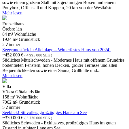
sowie einem großem Stall mit 3 geräumigen Boxen und einem
Ponybox, Offenstall und Koppeln, 20 km von der Westküste.
Mehr lesen
Freizeithaus
Örebro län
84 m² Wohnfläche
1924 m² Grundstück
2 Zimmer
Seegrundstück in Alleinlage – Winterfestes Haus von 2024!
~452 000 €
( 4 995 000 SEK )
Südliches Mittelschweden - Modernes Haus mit offenem Grundriss,
bodentiefen Fenstern, hohen Decken, großer Terrasse und allen
Bequemlichkeiten sowie einer Sauna, Grillhütte und...
Mehr lesen
Villa
Västra Götalands län
158 m² Wohnfläche
7062 m² Grundstück
5 Zimmer
Seeblick! Stilvolles, großzügiges Haus am See
~339 000 €
( 3 750 000 SEK )
Südliches Schweden - Exklusives, großzügiges Haus im guten
Zustand in ruhiger Lage am See.