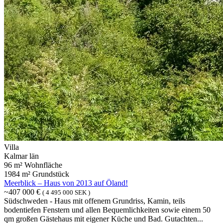
Villa
Kalmar län
96 m² Wohnfläche
1984 m² Grundstück
Meerblick – Haus von 2013 auf Öland!
~407 000 €
( 4 495 000 SEK )
Südschweden - Haus mit offenem Grundriss, Kamin, teils
bodentiefen Fenstern und allen Bequemlichkeiten sowie einem 50
qm großen Gästehaus mit eigener Küche und Bad. Gutachten...