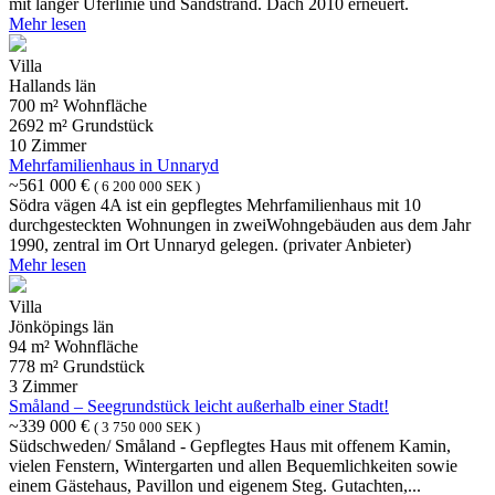
mit langer Uferlinie und Sandstrand. Dach 2010 erneuert.
Mehr lesen
Villa
Hallands län
700 m² Wohnfläche
2692 m² Grundstück
10 Zimmer
Mehrfamilienhaus in Unnaryd
~561 000 €
( 6 200 000 SEK )
Södra vägen 4A ist ein gepflegtes Mehrfamilienhaus mit 10
durchgesteckten Wohnungen in zweiWohngebäuden aus dem Jahr
1990, zentral im Ort Unnaryd gelegen. (privater Anbieter)
Mehr lesen
Villa
Jönköpings län
94 m² Wohnfläche
778 m² Grundstück
3 Zimmer
Småland – Seegrundstück leicht außerhalb einer Stadt!
~339 000 €
( 3 750 000 SEK )
Südschweden/ Småland - Gepflegtes Haus mit offenem Kamin,
vielen Fenstern, Wintergarten und allen Bequemlichkeiten sowie
einem Gästehaus, Pavillon und eigenem Steg. Gutachten,...