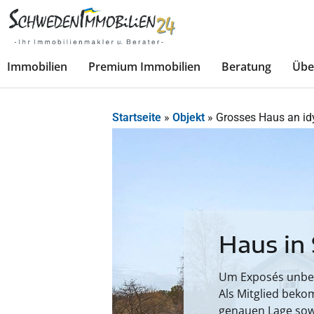
Immobilien
Premium Immobilien
Beratung
Übe
Startseite
»
Objekt
»
Grosses Haus an idy
Haus in
Um Exposés unbesc
Als Mitglied beko
genauen Lage sow