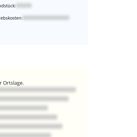
dstück:
iebskosten:
 Ortslage.