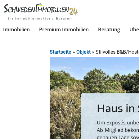
Immobilien
Premium Immobilien
Beratung
Übe
Startseite
»
Objekt
»
Stilvolles B&B/Hos
Haus in
Um Exposés unbesc
Als Mitglied beko
genauen Lage sow