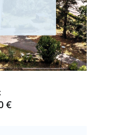
K
0 €