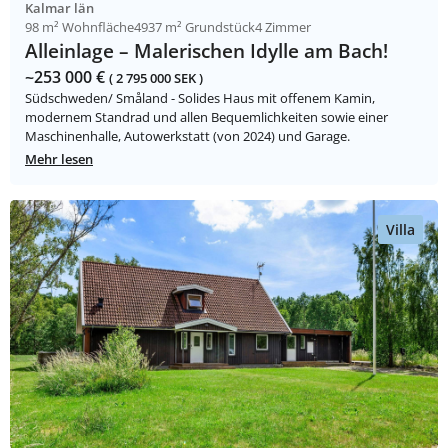
Kalmar län
98 m² Wohnfläche
4937 m² Grundstück
4 Zimmer
Alleinlage – Malerischen Idylle am Bach!
~253 000 €
( 2 795 000 SEK )
Südschweden/ Småland - Solides Haus mit offenem Kamin,
modernem Standrad und allen Bequemlichkeiten sowie einer
Maschinenhalle, Autowerkstatt (von 2024) und Garage.
Mehr lesen
Villa