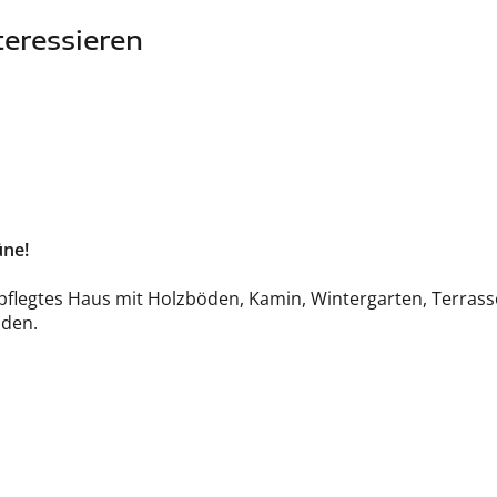
teressieren
üne!
flegtes Haus mit Holzböden, Kamin, Wintergarten, Terrass
nden.