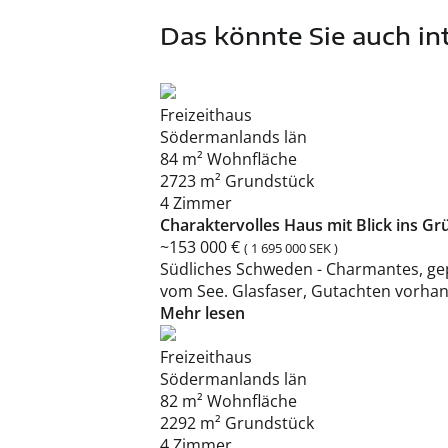
Das könnte Sie auch in
Freizeithaus
Södermanlands län
84 m² Wohnfläche
2723 m² Grundstück
4 Zimmer
Charaktervolles Haus mit Blick ins Gr
~153 000 €
( 1 695 000 SEK )
Südliches Schweden - Charmantes, gep
vom See. Glasfaser, Gutachten vorha
Mehr lesen
Freizeithaus
Södermanlands län
82 m² Wohnfläche
2292 m² Grundstück
4 Zimmer