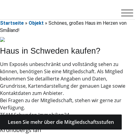
Zum
Inhalt
springen
Startseite
»
Objekt
»
Schönes, großes Haus im Herzen von
Småland!
Haus in Schweden kaufen?
Um Exposés unbeschränkt und vollständig sehen zu
können, benötigen Sie eine Mitgliedschaft. Als Mitglied
bekommen Sie detaillierte Angaben und Daten,
Grundrisse, Kartendarstellung der genauen Lage sowie
Kontaktdaten zum Anbieter.
Bei Fragen zu der Mitgliedschaft, stehen wir gerne zur
Verfügung.
TEAM Schweden Immobilien24
Lesen Sie mehr über die Mitgliedschaftsstufen
Kronobergs län