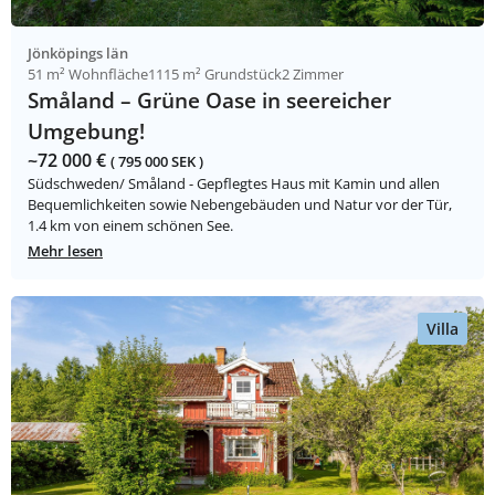
Jönköpings län
51 m² Wohnfläche
1115 m² Grundstück
2 Zimmer
Småland – Grüne Oase in seereicher
Umgebung!
~72 000 €
( 795 000 SEK )
Südschweden/ Småland - Gepflegtes Haus mit Kamin und allen
Bequemlichkeiten sowie Nebengebäuden und Natur vor der Tür,
1.4 km von einem schönen See.
Mehr lesen
Villa