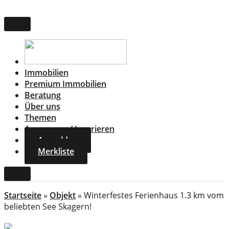
Zum
Inhalt
springen
Immobilien
Premium Immobilien
Beratung
Über uns
Themen
Annonsera / Inserieren
Anmelden
Merkliste
Startseite
»
Objekt
»
Winterfestes Ferienhaus 1.3 km vom
beliebten See Skagern!