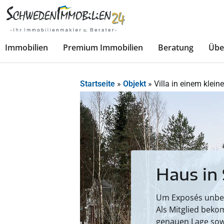
Immobilien
Premium Immobilien
Beratung
Übe
Startseite
»
Objekt
»
Villa in einem klei
Haus in
Um Exposés unbesc
Als Mitglied beko
genauen Lage sow