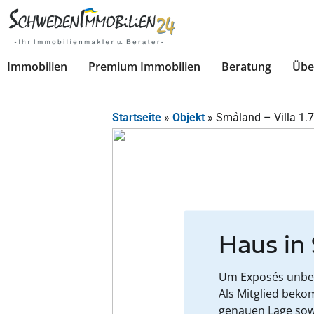
Immobilien
Premium Immobilien
Beratung
Übe
Startseite
»
Objekt
»
Småland – Villa 1.
Haus in
Um Exposés unbesc
Als Mitglied beko
genauen Lage sow