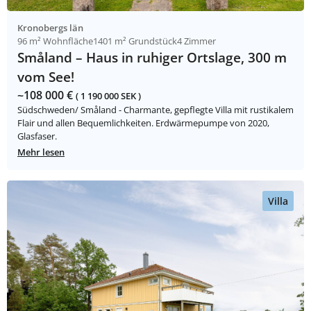
Kronobergs län
96 m² Wohnfläche
1401 m² Grundstück
4 Zimmer
Småland – Haus in ruhiger Ortslage, 300 m
vom See!
~108 000 €
( 1 190 000 SEK )
Südschweden/ Småland - Charmante, gepflegte Villa mit rustikalem
Flair und allen Bequemlichkeiten. Erdwärmepumpe von 2020,
Glasfaser.
Mehr lesen
Villa