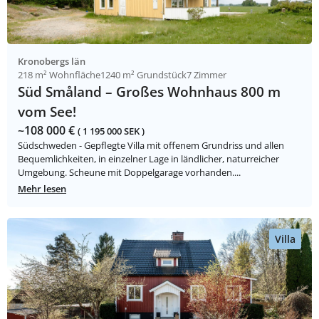
Kronobergs län
218 m² Wohnfläche
1240 m² Grundstück
7 Zimmer
Süd Småland – Großes Wohnhaus 800 m
vom See!
~108 000 €
( 1 195 000 SEK )
Südschweden - Gepflegte Villa mit offenem Grundriss und allen
Bequemlichkeiten, in einzelner Lage in ländlicher, naturreicher
Umgebung. Scheune mit Doppelgarage vorhanden....
Mehr lesen
Villa