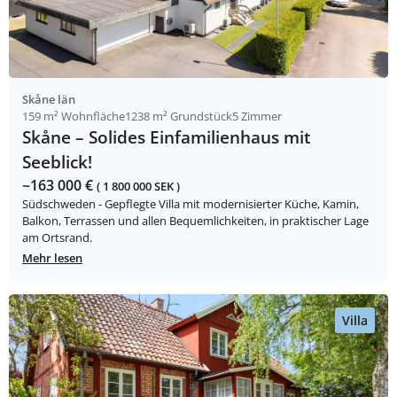
Skåne län
159 m² Wohnfläche
1238 m² Grundstück
5 Zimmer
Skåne – Solides Einfamilienhaus mit
Seeblick!
~163 000 €
( 1 800 000 SEK )
Südschweden - Gepflegte Villa mit modernisierter Küche, Kamin,
Balkon, Terrassen und allen Bequemlichkeiten, in praktischer Lage
am Ortsrand.
Mehr lesen
Villa