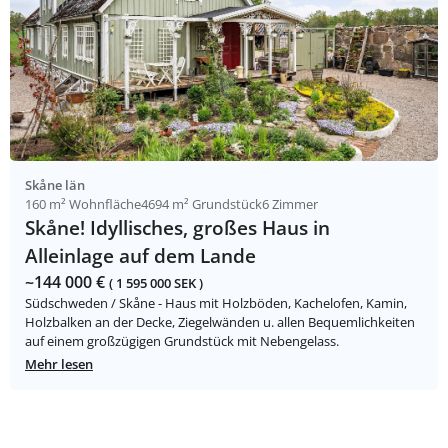
Skåne län
160 m² Wohnfläche
4694 m² Grundstück
6 Zimmer
Skåne! Idyllisches, großes Haus in
Alleinlage auf dem Lande
~144 000 €
( 1 595 000 SEK )
Südschweden / Skåne - Haus mit Holzböden, Kachelofen, Kamin,
Holzbalken an der Decke, Ziegelwänden u. allen Bequemlichkeiten
auf einem großzügigen Grundstück mit Nebengelass.
Mehr lesen