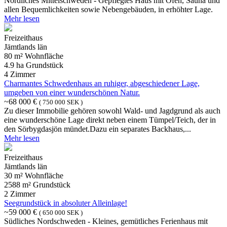
Nördliches Mittelschweden - Gepflegtes Haus mit Ofen, Sauna und
allen Bequemlichkeiten sowie Nebengebäuden, in erhöhter Lage.
Mehr lesen
Freizeithaus
Jämtlands län
80 m² Wohnfläche
4.9 ha Grundstück
4 Zimmer
Charmantes Schwedenhaus an ruhiger, abgeschiedener Lage,
umgeben von einer wunderschönen Natur.
~68 000 €
( 750 000 SEK )
Zu dieser Immobilie gehören sowohl Wald- und Jagdgrund als auch
eine wunderschöne Lage direkt neben einem Tümpel/Teich, der in
den Sörbygdasjön mündet.Dazu ein separates Backhaus,...
Mehr lesen
Freizeithaus
Jämtlands län
30 m² Wohnfläche
2588 m² Grundstück
2 Zimmer
Seegrundstück in absoluter Alleinlage!
~59 000 €
( 650 000 SEK )
Südliches Nordschweden - Kleines, gemütliches Ferienhaus mit