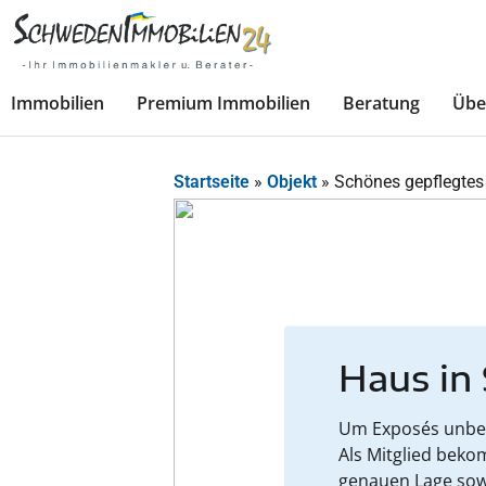
Immobilien
Premium Immobilien
Beratung
Übe
Startseite
»
Objekt
»
Schönes gepflegtes
Haus in
Um Exposés unbesc
Als Mitglied beko
genauen Lage sow