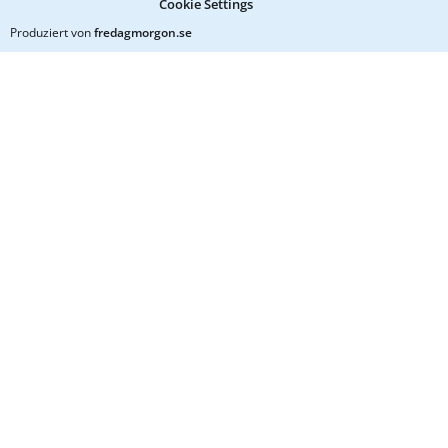
Cookie Settings
Produziert von
fredagmorgon.se