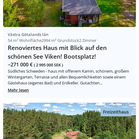
Västra Götalands län
54 m² Wohnfläche
2994 m² Grundstück
2 Zimmer
Renoviertes Haus mit Blick auf den
schönen See Viken! Bootsplatz!
~271 000 €
( 2 995 000 SEK )
Südliches Schweden - haus mit offenem Kamin, schönem, großem
Wintergarten, Terrasse und allen Bequemlichkeiten sowie einem
Gästehaus (eigenes Bad) und Erdkeller. Gutachten...
Mehr lesen
Freizeithaus