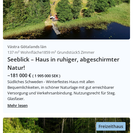
Västra Götalands län
137 m² Wohnfläche
1859 m² Grundstück
5 Zimmer
Seeblick – Haus in ruhiger, abgeschirmter
Natur!
~181 000 €
( 1 995 000 SEK )
Südliches Schweden - Winterfestes Haus mit allen
Bequemlichkeiten, in schöner Naturlage mit gut erreichbarer
Versorgung und Verkehrsanbindung. Nutzungsrecht für Steg.
Glasfaser.
Mehr lesen
Freizeithaus