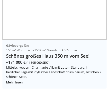
Gävleborgs län
160 m² Wohnfläche
1509 m² Grundstück
5 Zimmer
Schönes großes Haus 350 m vom See!
~171 000 €
( 1 895 000 SEK )
Mittelschweden - Charmante Villa mit gutem Standard, in
herrlicher Lage mit idyllischer Landschaft drum herum, zwischen 2
schönen Seen.
Mehr lesen