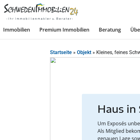
Immobilien
Premium Immobilien
Beratung
Übe
Startseite
»
Objekt
»
Kleines, feines Sc
Haus in
Um Exposés unbesc
Als Mitglied beko
genauen Lage sow