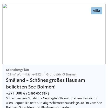
Villa
Kronobergs län
153 m² Wohnfläche
4912 m² Grundstück
5 Zimmer
Småland – Schönes großes Haus am
beliebten See Bolmen!
~271 000 €
( 2 995 000 SEK )
Südschweden/ Småland - Gepflegte Villa mit offenem Kamin und
allen Bequenlichkeiten, in abgeschirmter Naturlage, 400 m vom See
Bolmen. Gutachten und Glasfaser vorhanden.