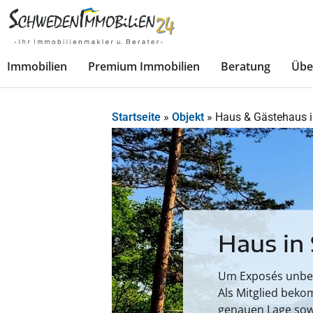
Immobilien
Premium Immobilien
Beratung
Übe
Startseite
»
Objekt
»
Haus & Gästehaus i
Haus in
Um Exposés unbesc
Als Mitglied beko
genauen Lage sow