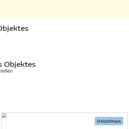
Objektes
s Objektes
tellen
Freizeithaus