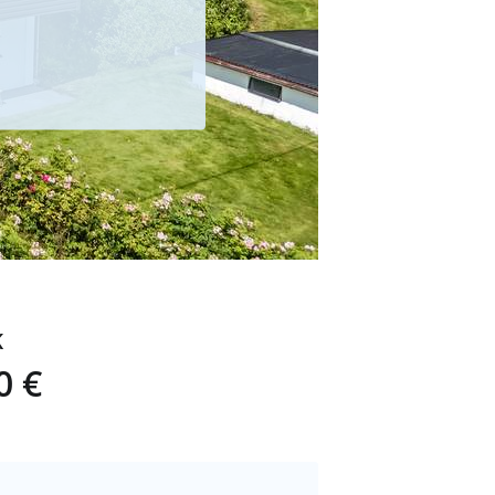
K
0 €