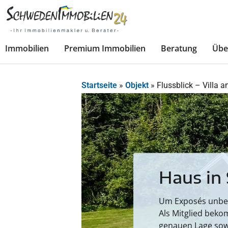
Immobilien
Premium Immobilien
Beratung
Übe
Startseite
»
Objekt
»
Flussblick – Villa 
Haus in
Um Exposés unbesc
Als Mitglied beko
genauen Lage sow