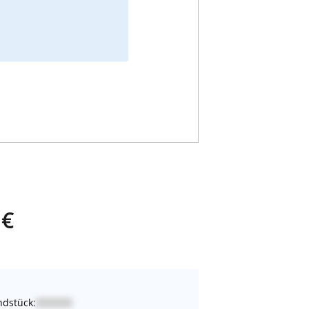
 €
dstück: