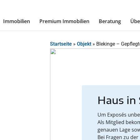
Immobilien
Premium Immobilien
Beratung
Übe
Startseite
»
Objekt
»
Blekinge – Gepfleg
Haus in
Um Exposés unbesc
Als Mitglied beko
genauen Lage sow
Bei Fragen zu der