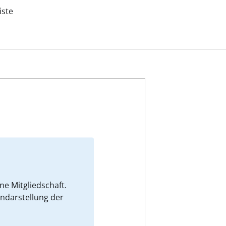
iste
e Mitgliedschaft.
endarstellung der