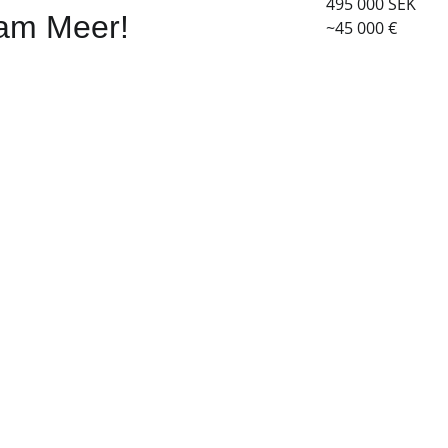
495 000 SEK
 am Meer!
~45 000 €