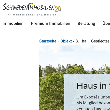
Immobilien
Premium Immobilien
Beratung
Übe
Startseite
»
Objekt
»
3.1 ha – Gepflegte
Haus in
Um Exposés unbesc
Als Mitglied beko
genauen Lage sow