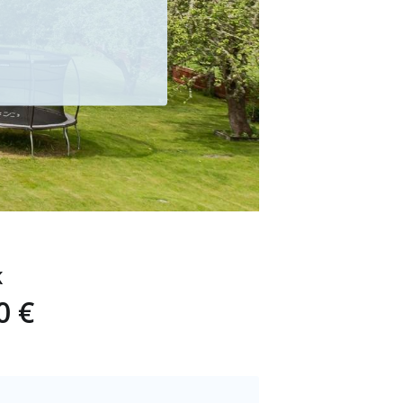
K
0 €