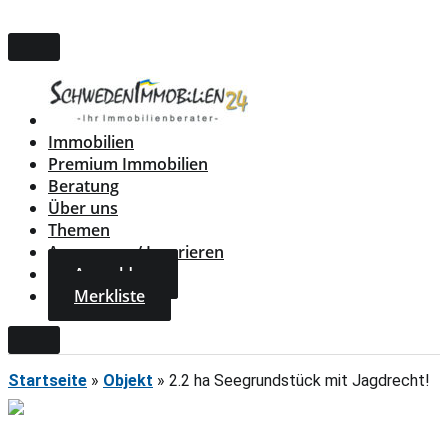
Zum
Inhalt
springen
Immobilien
Premium Immobilien
Beratung
Über uns
Themen
Annonsera / Inserieren
Anmelden
Merkliste
Startseite
»
Objekt
»
2.2 ha Seegrundstück mit Jagdrecht!