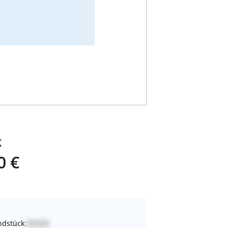
K
0 €
dstück: