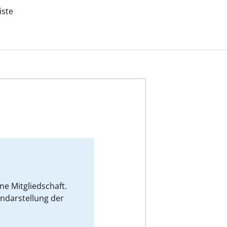
iste
e Mitgliedschaft.
endarstellung der