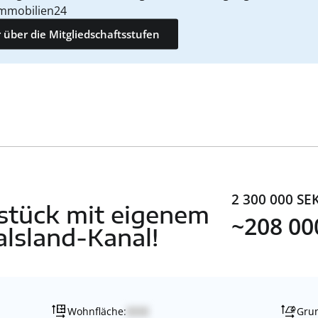
mmobilien24
 über die Mitgliedschaftsstufen
2 300 000 SE
dstück mit eigenem
~208 00
lsland-Kanal!
Wohnfläche:
Grun