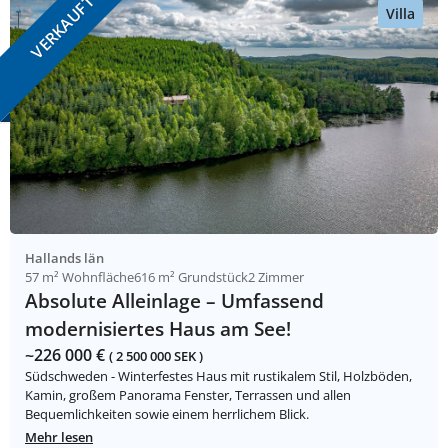
VERKAUFT
Villa
Hallands län
57 m² Wohnfläche
616 m² Grundstück
2 Zimmer
Absolute Alleinlage – Umfassend
modernisiertes Haus am See!
~226 000 €
( 2 500 000 SEK )
Südschweden - Winterfestes Haus mit rustikalem Stil, Holzböden,
Kamin, großem Panorama Fenster, Terrassen und allen
Bequemlichkeiten sowie einem herrlichem Blick.
Mehr lesen