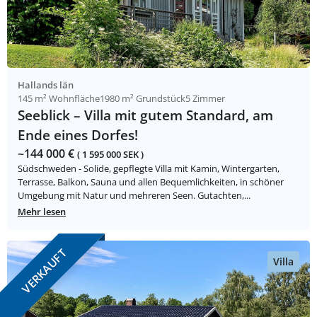
Hallands län
145 m² Wohnfläche
1980 m² Grundstück
5 Zimmer
Seeblick – Villa mit gutem Standard, am
Ende eines Dorfes!
~144 000 €
( 1 595 000 SEK )
Südschweden - Solide, gepflegte Villa mit Kamin, Wintergarten,
Terrasse, Balkon, Sauna und allen Bequemlichkeiten, in schöner
Umgebung mit Natur und mehreren Seen. Gutachten,...
Mehr lesen
VERKAUFT
Villa