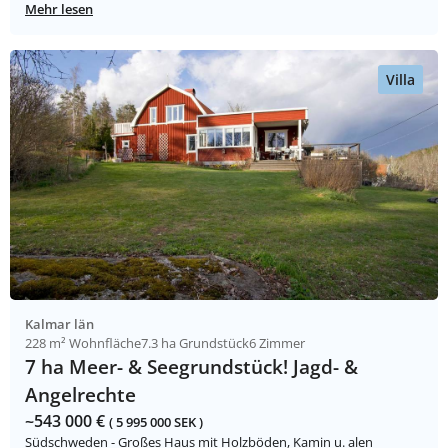
Mehr lesen
Villa
Kalmar län
228 m² Wohnfläche
7.3 ha Grundstück
6 Zimmer
7 ha Meer- & Seegrundstück! Jagd- &
Angelrechte
~543 000 €
( 5 995 000 SEK )
Südschweden - Großes Haus mit Holzböden, Kamin u. alen