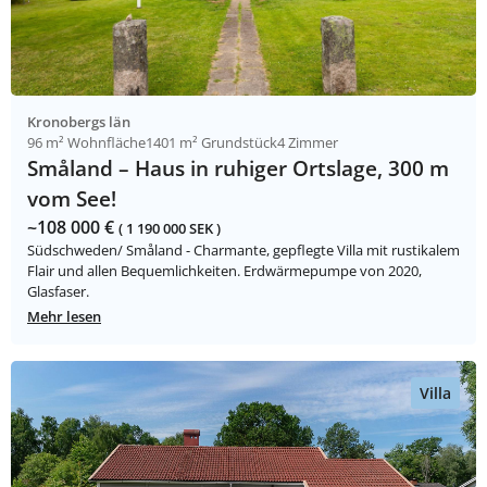
Kronobergs län
96 m² Wohnfläche
1401 m² Grundstück
4 Zimmer
Småland – Haus in ruhiger Ortslage, 300 m
vom See!
~108 000 €
( 1 190 000 SEK )
Südschweden/ Småland - Charmante, gepflegte Villa mit rustikalem
Flair und allen Bequemlichkeiten. Erdwärmepumpe von 2020,
Glasfaser.
Mehr lesen
Villa