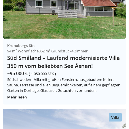
Kronobergs län
94 m² Wohnfläche
862 m² Grundstück
4 Zimmer
Süd Småland – Laufend modernisierte Villa
350 m vom beliebten See Åsnen!
~95 000 €
( 1 050 000 SEK )
Südschweden - Villa mit großen Fenstern, ausgebautem Keller,
Sauna, Terrasse und allen Bequemlichkeiten, auf einem gepflegten
Garten in Dorflage. Glasfaser, Gutachten vorhanden.
Mehr lesen
Villa