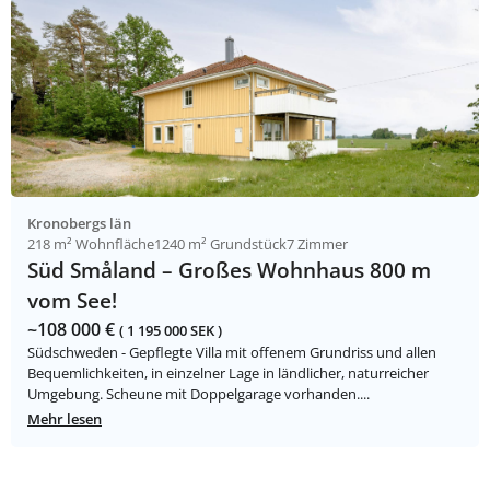
Kronobergs län
218 m² Wohnfläche
1240 m² Grundstück
7 Zimmer
Süd Småland – Großes Wohnhaus 800 m
vom See!
~108 000 €
( 1 195 000 SEK )
Südschweden - Gepflegte Villa mit offenem Grundriss und allen
Bequemlichkeiten, in einzelner Lage in ländlicher, naturreicher
Umgebung. Scheune mit Doppelgarage vorhanden....
Mehr lesen