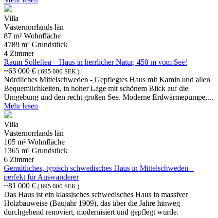
Villa
Västernorrlands län
87 m² Wohnfläche
4789 m² Grundstück
4 Zimmer
Raum Sollefteå – Haus in herrlicher Natur, 450 m vom See!
~63 000 €
( 695 000 SEK )
Nördliches Mittelschweden - Gepflegtes Haus mit Kamin und allen
Bequemlichkeiten, in hoher Lage mit schönem Blick auf die
Umgebung und den recht großen See. Moderne Erdwärmepumpe,...
Mehr lesen
Villa
Västernorrlands län
105 m² Wohnfläche
1365 m² Grundstück
6 Zimmer
Gemütliches, typisch schwedisches Haus in Mittelschweden –
perfekt für Auswanderer
~81 000 €
( 895 000 SEK )
Das Haus ist ein klassisches schwedisches Haus in massiver
Holzbauweise (Baujahr 1909), das über die Jahre hinweg
durchgehend renoviert, modernisiert und gepflegt wurde.