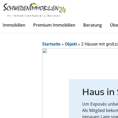
Immobilien
Premium Immobilien
Beratung
Übe
Startseite
»
Objekt
»
2 Häuser mit groß
Haus in
Um Exposés unbesc
Als Mitglied beko
genauen Lage sow